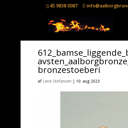
45 9838 0087
info@aalborgbron
612_bamse_liggende_
avsten_aalborgbronze
bronzestoeberi
af
Lene Stefansen
|
10. aug 2023