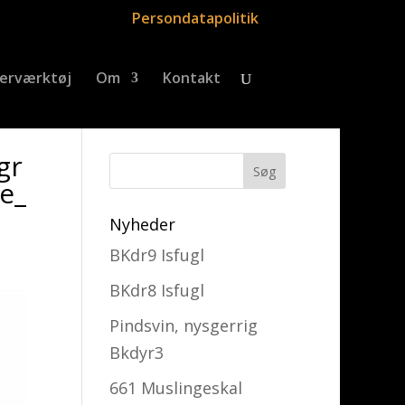
Persondatapolitik
erværktøj
Om
Kontakt
gr
e_
Nyheder
BKdr9 Isfugl
BKdr8 Isfugl
Pindsvin, nysgerrig
Bkdyr3
661 Muslingeskal