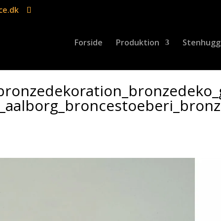
ce.dk
Forside
Produktion
Stenhugg
bronzedekoration_bronzedeko_
_aalborg_broncestoeberi_bronz