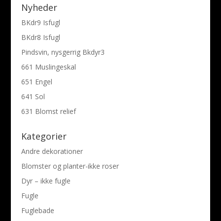
Nyheder
BKdr9 Isfugl
BKdr8 Isfugl
Pindsvin, nysgerrig Bkdyr3
661 Muslingeskal
651 Engel
641 Sol
631 Blomst relief
Kategorier
Andre dekorationer
Blomster og planter-ikke roser
Dyr – ikke fugle
Fugle
Fuglebade