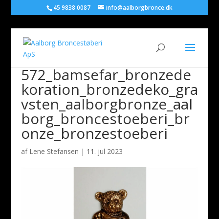
45 9838 0087
info@aalborgbronce.dk
572_bamsefar_bronzede
koration_bronzedeko_gra
vsten_aalborgbronze_aal
borg_broncestoeberi_br
onze_bronzestoeberi
af
Lene Stefansen
|
11. jul 2023