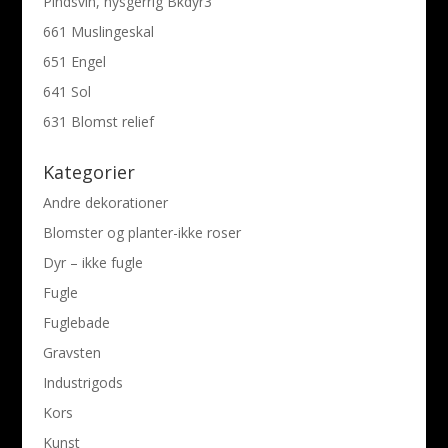
Pindsvin, nysgerrig Bkdyr3
661 Muslingeskal
651 Engel
641 Sol
631 Blomst relief
Kategorier
Andre dekorationer
Blomster og planter-ikke roser
Dyr – ikke fugle
Fugle
Fuglebade
Gravsten
Industrigods
Kors
Kunst