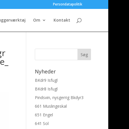
Persondatapolitik
uggerværktøj
Om
Kontakt
gr
e_
Nyheder
BKdr9 Isfugl
BKdr8 Isfugl
Pindsvin, nysgerrig Bkdyr3
661 Muslingeskal
651 Engel
641 Sol