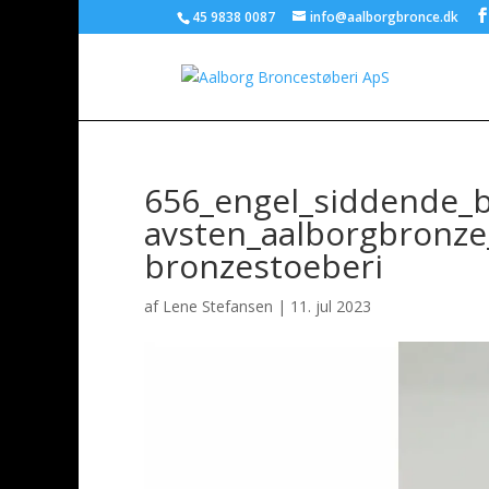
45 9838 0087
info@aalborgbronce.dk
656_engel_siddende_
avsten_aalborgbronze
bronzestoeberi
af
Lene Stefansen
|
11. jul 2023