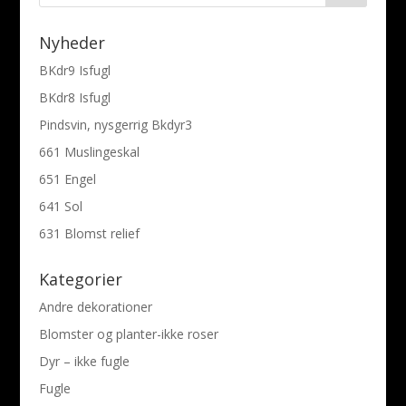
Nyheder
BKdr9 Isfugl
BKdr8 Isfugl
Pindsvin, nysgerrig Bkdyr3
661 Muslingeskal
651 Engel
641 Sol
631 Blomst relief
Kategorier
Andre dekorationer
Blomster og planter-ikke roser
Dyr – ikke fugle
Fugle