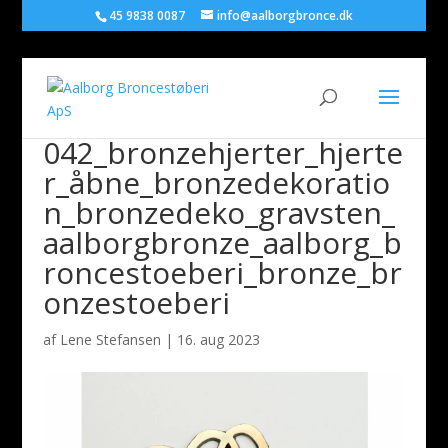
45 9838 0087
info@aalborgbronce.dk
042_bronzehjerter_hjerte
r_åbne_bronzedekoratio
n_bronzedeko_gravsten_
aalborgbronze_aalborg_b
roncestoeberi_bronze_br
onzestoeberi
af
Lene Stefansen
|
16. aug 2023