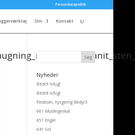
Persondatapolitik
uggerværktøj
Om
Kontakt
ugning_mejsler_til_granit_sten
Nyheder
BKdr9 Isfugl
BKdr8 Isfugl
Pindsvin, nysgerrig Bkdyr3
661 Muslingeskal
651 Engel
641 Sol