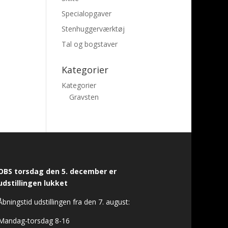
Specialopgaver
Stenhuggerværktøj
Tal og bogstaver
Kategorier
Kategorier
Gravsten
OBS torsdag den 5. december er
udstillingen lukket
Åbningstid udstillingen fra den 7. august:
Mandag-torsdag 8-16