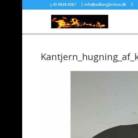
45 9838 0087
info@aalborgbronce.dk
Kantjern_hugning_af_k