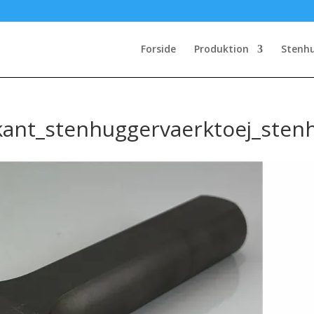
Forside
Produktion
Stenh
ant_stenhuggervaerktoej_stenh