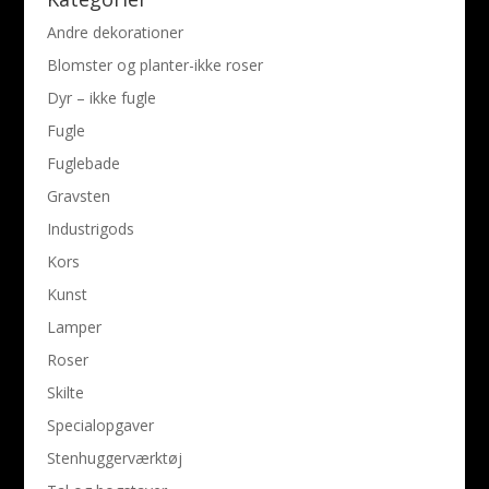
Andre dekorationer
Blomster og planter-ikke roser
Dyr – ikke fugle
Fugle
Fuglebade
Gravsten
Industrigods
Kors
Kunst
Lamper
Roser
Skilte
Specialopgaver
Stenhuggerværktøj