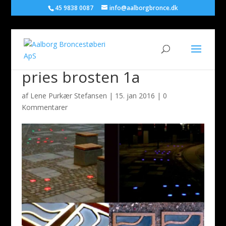
45 9838 0087
info@aalborgbronce.dk
pries brosten 1a
af
Lene Purkær Stefansen
|
15. jan 2016
|
0
Kommentarer