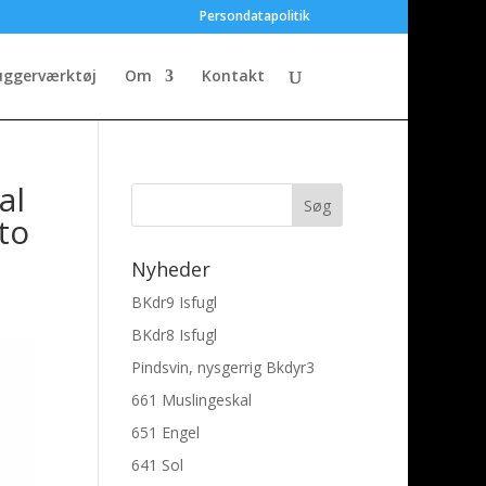
Persondatapolitik
uggerværktøj
Om
Kontakt
al
to
Nyheder
BKdr9 Isfugl
BKdr8 Isfugl
Pindsvin, nysgerrig Bkdyr3
661 Muslingeskal
651 Engel
641 Sol