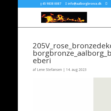
45 9838 0087
info@aalborgbronce.dk
205V_rose_bronzedeko
borgbronze_aalborg_
eberi
af
Lene Stefansen
|
14. aug 2023