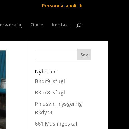
Persondatapolitik
erværktøj
Om
Kontakt
Nyheder
BKdr9 Isfugl
BKdr8 Isfugl
Pindsvin, nysgerrig
Bkdyr3
661 Muslingeskal