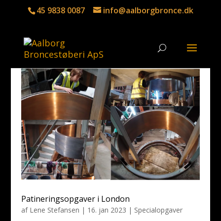
45 9838 0087
info@aalborgbronce.dk
Patineringsopgaver i London
af
Lene Stefansen
|
16. jan 2023
|
Specialopgaver