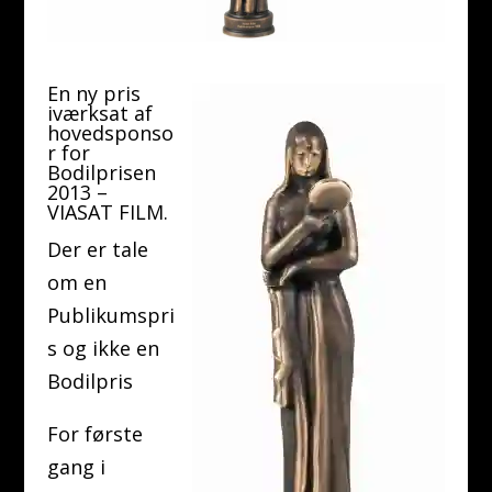
En ny pris
iværksat af
hovedsponso
r for
Bodilprisen
2013 –
VIASAT FILM.
Der er tale
om en
Publikumspri
s og ikke en
Bodilpris
For første
gang i