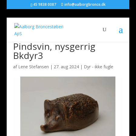
45 9838 0087
info@aalborgbronce.dk
Pindsvin, nysgerrig
Bkdyr3
af
Lene Stefansen
|
27. aug 2024
|
Dyr - ikke fugle