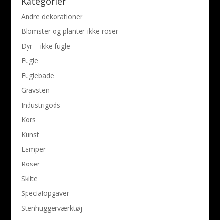
Kategorier
Andre dekorationer
Blomster og planter-ikke roser
Dyr – ikke fugle
Fugle
Fuglebade
Gravsten
Industrigods
Kors
Kunst
Lamper
Roser
Skilte
Specialopgaver
Stenhuggerværktøj