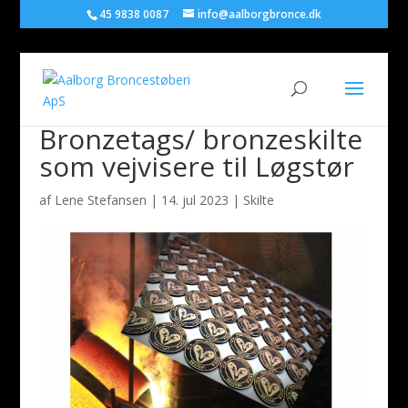
45 9838 0087
info@aalborgbronce.dk
Bronzetags/ bronzeskilte
som vejvisere til Løgstør
af
Lene Stefansen
|
14. jul 2023
|
Skilte