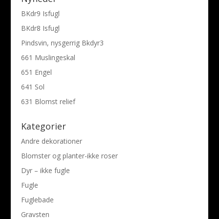
BKdr9 Isfugl
BKdr8 Isfugl
Pindsvin, nysgerrig Bkdyr3
661 Muslingeskal
651 Engel
641 Sol
631 Blomst relief
Kategorier
Andre dekorationer
Blomster og planter-ikke roser
Dyr – ikke fugle
Fugle
Fuglebade
Gravsten