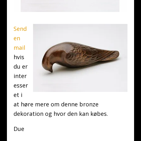
Send
en
mail
hvis
du er
inter
esser
et i
at høre mere om denne bronze
dekoration og hvor den kan købes.
Due