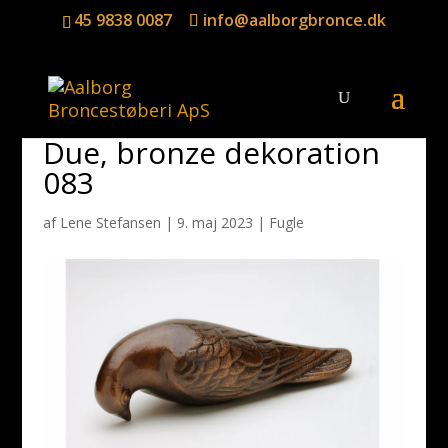
45 9838 0087
info@aalborgbronce.dk
Due, bronze dekoration
083
af
Lene Stefansen
|
9. maj 2023
|
Fugle