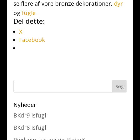
se flere af vore bronze dekorationer,
dyr
og
fugle
Del dette:
X
Facebook
Nyheder
BKdr9 Isfugl
BKdr8 Isfugl
Pindsvin, nysgerrig Bkdyr3