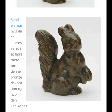
Send
en mail
hvis du
er
interes
seret i
at høre
mere
om
denne
bronze
dekora
tion og
hvor
den
kan købes.