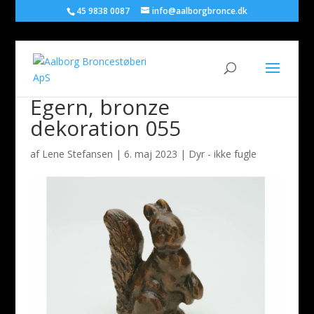
45 9838 0087
info@aalborgbronce.dk
Egern, bronze
dekoration 055
af
Lene Stefansen
|
6. maj 2023
|
Dyr - ikke fugle