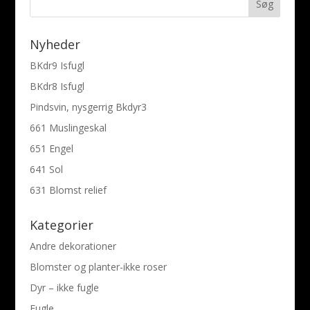
Nyheder
BKdr9 Isfugl
BKdr8 Isfugl
Pindsvin, nysgerrig Bkdyr3
661 Muslingeskal
651 Engel
641 Sol
631 Blomst relief
Kategorier
Andre dekorationer
Blomster og planter-ikke roser
Dyr – ikke fugle
Fugle