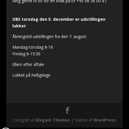
Ring gerne til os for en snak på tlf +45 98 38 00 87
OBS torsdag den 5. december er udstillingen
lukket
Åbningstid udstillingen fra den 7. august:
Mandag-torsdag 8-16
Fredag 8-15:30
Ellers efter aftale
Lukket på helligdage
Designet af
Elegant Themes
| Støttet af
WordPress