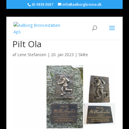
45 9838 0087
info@aalborgbronce.dk
Pilt Ola
af
Lene Stefansen
|
20. jan 2023
|
Skilte