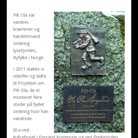
Pilt Ola var
vandrer,
kræmmer og
handelsmand
omkring
lysefjorden,
Ryfylke i Norge.
I 2011 støbte vi
relieffer og skilte
til Projektet om
Pilt Ola, de er
monteret flere
steder på fjellet
omkring hvor han
vandrede.
Bl.a ved
kulturhuset i Forsand Kommune og ved Preikestolen