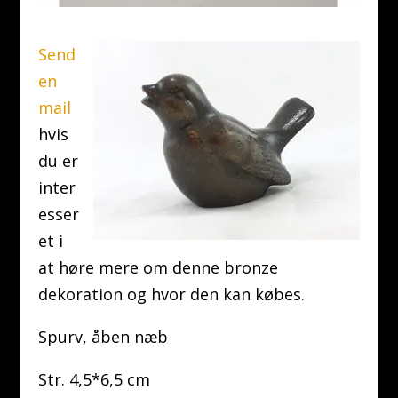
Send
en
mail
hvis
du er
inter
esser
et i
at høre mere om denne bronze
dekoration og hvor den kan købes.
Spurv, åben næb
Str. 4,5*6,5 cm