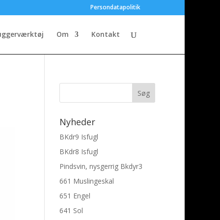
Persondatapolitik
uggerværktøj
Om
Kontakt
Nyheder
BKdr9 Isfugl
BKdr8 Isfugl
Pindsvin, nysgerrig Bkdyr3
661 Muslingeskal
651 Engel
641 Sol