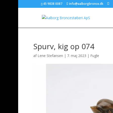
45 9838 0087
info@aalborgbronce.dk
Spurv, kig op 074
af
Lene Stefansen
|
7. maj 2023
|
Fugle