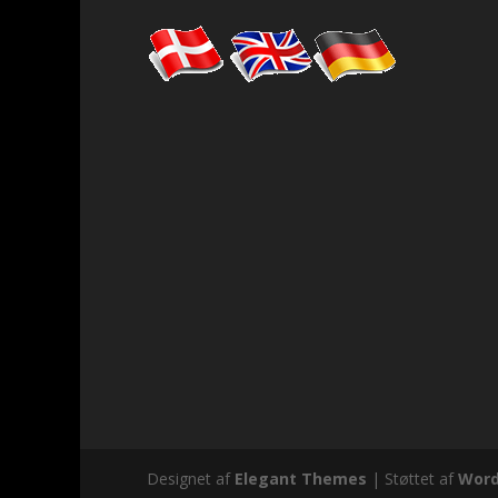
Designet af
Elegant Themes
| Støttet af
Word