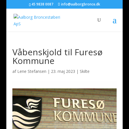
45 9838 0087
info@aalborgbronce.dk
Våbenskjold til Furesø
Kommune
af
Lene Stefansen
|
23. maj 2023
|
Skilte