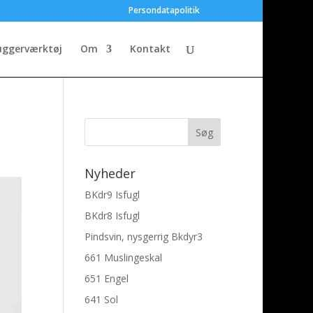
Persondatapolitik
uggerværktøj
Om
Kontakt
Nyheder
BKdr9 Isfugl
BKdr8 Isfugl
Pindsvin, nysgerrig Bkdyr3
661 Muslingeskal
651 Engel
641 Sol