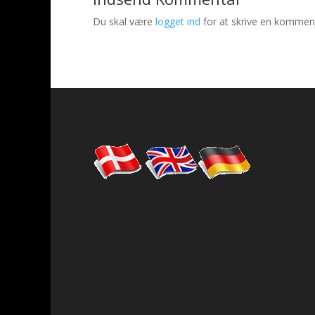
Du skal være
logget ind
for at skrive en kommen