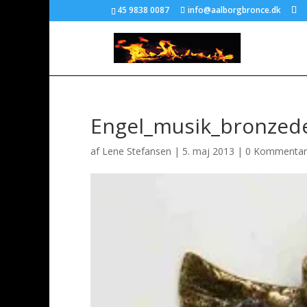
45 9838 0087
info@aalborgbronce.dk
Engel_musik_bronzede
af
Lene Stefansen
|
5. maj 2013
|
0 Kommentar