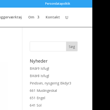
Persondatapolitik
uggerværktøj
Om
Kontakt
Nyheder
BKdr9 Isfugl
BKdr8 Isfugl
Pindsvin, nysgerrig Bkdyr3
661 Muslingeskal
651 Engel
641 Sol