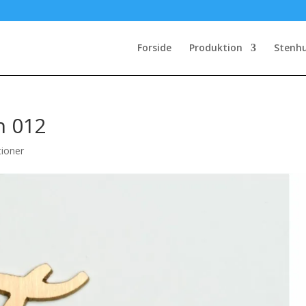
Forside
Produktion
Stenh
n 012
tioner