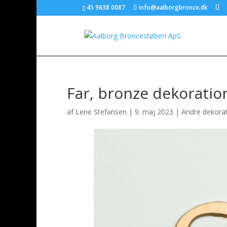
45 9838 0087
info@aalborgbronce.dk
Far, bronze dekoratio
af
Lene Stefansen
|
9. maj 2023
|
Andre dekora