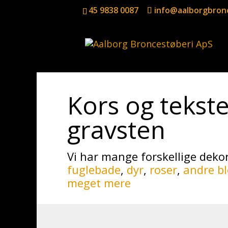
45 9838 0087
info@aalborgbron
Kors og tekste
gravsten
Vi har mange forskellige dekor
fuglebade
,
dyr
,
roser
,
andre bl
meget mere