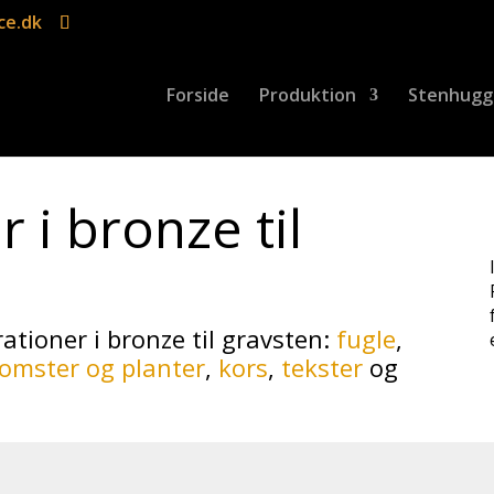
ce.dk
Forside
Produktion
Stenhugg
r i bronze til
ationer i bronze til gravsten:
fugle
,
omster og planter
,
kors
,
tekster
og