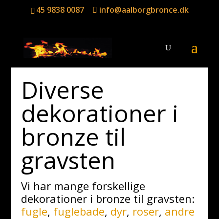
45 9838 0087
info@aalborgbronce.dk
Diverse
dekorationer i
bronze til
gravsten
Vi har mange forskellige
dekorationer i bronze til gravsten:
fugle
,
fuglebade
,
dyr
,
roser
,
andre