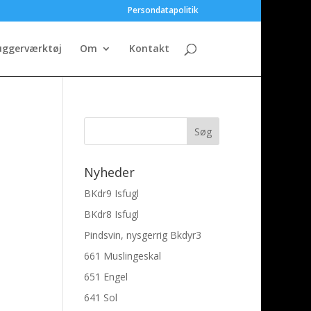
Persondatapolitik
uggerværktøj
Om
Kontakt
Nyheder
BKdr9 Isfugl
BKdr8 Isfugl
Pindsvin, nysgerrig Bkdyr3
661 Muslingeskal
651 Engel
641 Sol