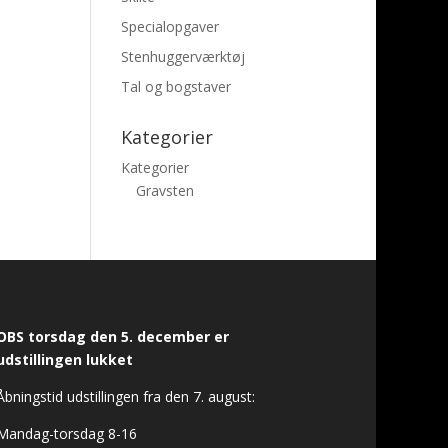
Specialopgaver
Stenhuggerværktøj
Tal og bogstaver
Kategorier
Kategorier
Gravsten
OBS torsdag den 5. december er
udstillingen lukket
Åbningstid udstillingen fra den 7. august:
Mandag-torsdag 8-16