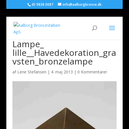
45 9838 0087
info@aalborgbronce.dk
Lampe_
lille__Havedekoration_gra
vsten_bronzelampe
af
Lene Stefansen
|
4. maj 2013
|
0 Kommentarer