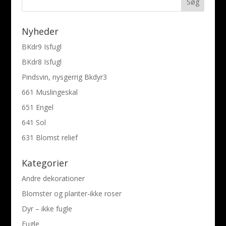
Nyheder
BKdr9 Isfugl
BKdr8 Isfugl
Pindsvin, nysgerrig Bkdyr3
661 Muslingeskal
651 Engel
641 Sol
631 Blomst relief
Kategorier
Andre dekorationer
Blomster og planter-ikke roser
Dyr – ikke fugle
Fugle