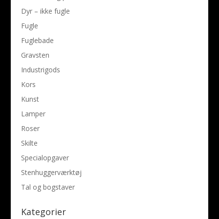
Dyr – ikke fugle
Fugle
Fuglebade
Gravsten
Industrigods
Kors
Kunst
Lamper
Roser
Skilte
Specialopgaver
Stenhuggerværktøj
Tal og bogstaver
Kategorier