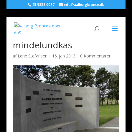
45 9838 0087
info@aalborgbronce.dk
mindelundkas
af
Lene Stefansen
|
16. jan 2013
|
0 Kommentarer