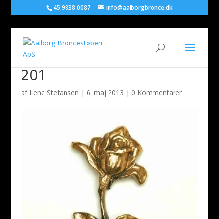
45 9838 0087
info@aalborgbronce.dk
201
af
Lene Stefansen
|
6. maj 2013
|
0 Kommentarer