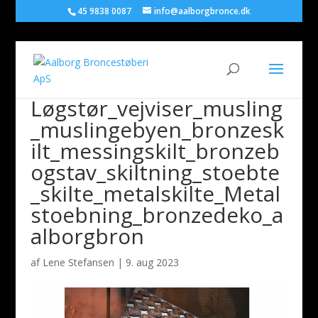
45 9838 0087
info@aalborgbronce.dk
Løgstør_vejviser_musling
_muslingebyen_bronzesk
ilt_messingskilt_bronzeb
ogstav_skiltning_stoebte
_skilte_metalskilte_Metal
stoebning_bronzedeko_a
alborgbron
af
Lene Stefansen
|
9. aug 2023