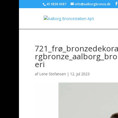
45 9838 0087
info@aalborgbronce.dk
721_frø_bronzedekora
rgbronze_aalborg_bro
eri
af
Lene Stefansen
|
12. jul 2023