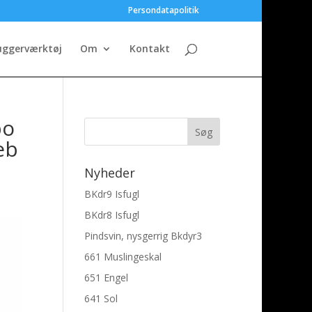
Persondatapolitik
uggerværktøj
Om
Kontakt
bo
eb
Nyheder
BKdr9 Isfugl
BKdr8 Isfugl
Pindsvin, nysgerrig Bkdyr3
661 Muslingeskal
651 Engel
641 Sol