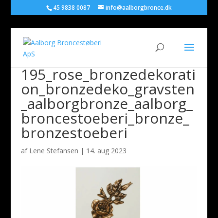
45 9838 0087
info@aalborgbronce.dk
195_rose_bronzedekorati
on_bronzedeko_gravsten
_aalborgbronze_aalborg_
broncestoeberi_bronze_
bronzestoeberi
af
Lene Stefansen
|
14. aug 2023